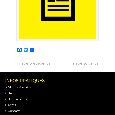
Facebook
Twitter
Image précédente
Image suivante
INFOS PRATIQUES
> Photos & Vidéos
> Brochure
> Boite à outils
> Accès
> Contact