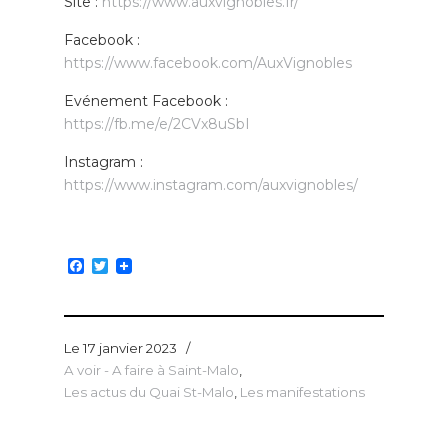
Site :
https://www.auxvignobles.fr/
Facebook :
https://www.facebook.com/AuxVignobles
Evénement Facebook :
https://fb.me/e/2CVx8uSbI
Instagram :
https://www.instagram.com/auxvignobles/
Facebook
Twitter
Le 17 janvier 2023
/
A voir - A faire à Saint-Malo
,
Les actus du Quai St-Malo
,
Les manifestations