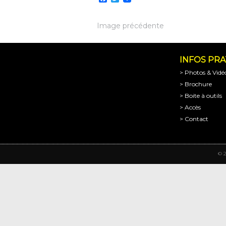
Image précédente
INFOS PR
> Photos & Vidé
> Brochure
> Boite à outils
> Accès
> Contact
© 