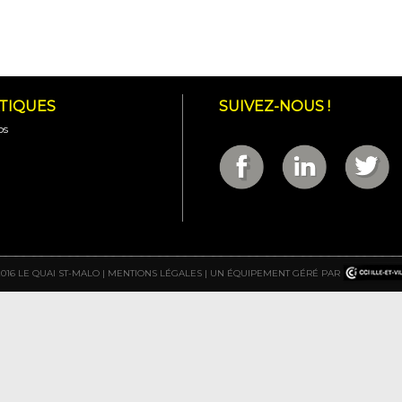
ATIQUES
SUIVEZ-NOUS !
os
2016 LE QUAI ST-MALO |
MENTIONS LÉGALES
| UN ÉQUIPEMENT GÉRÉ PAR