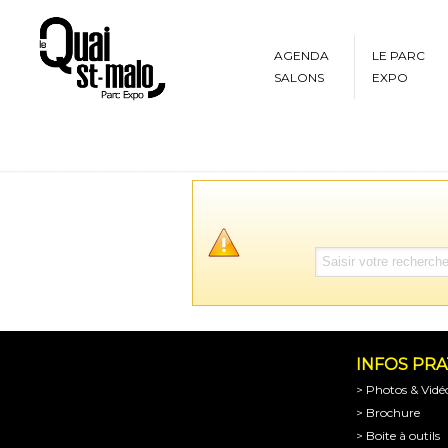
AGENDA
LE PARC
SALONS
EXPO
INFOS PR
> Photos & Vidé
> Brochure
> Boite à outils