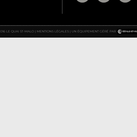
2016 LE QUAI ST-MALO |
MENTIONS LÉGALES
| UN ÉQUIPEMENT GÉRÉ PAR