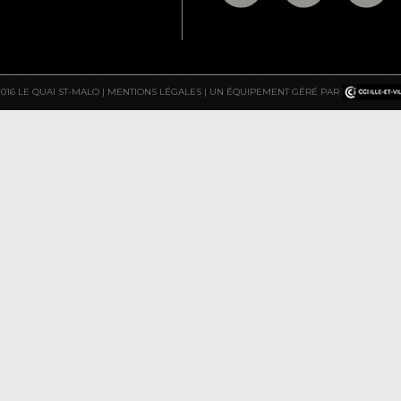
2016 LE QUAI ST-MALO |
MENTIONS LÉGALES
| UN ÉQUIPEMENT GÉRÉ PAR