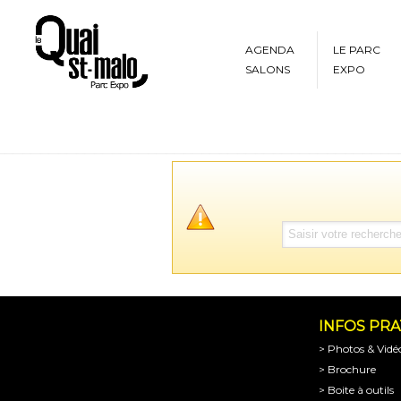
AGENDA
LE PARC
SALONS
EXPO
INFOS PR
> Photos & Vidé
> Brochure
> Boite à outils