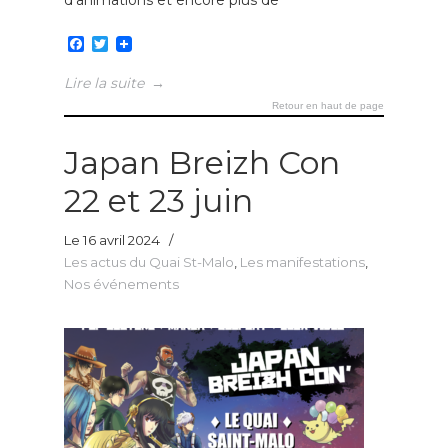
d’animations et encore plus de
Facebook
Twitter
Lire la suite
→
Retour en haut de page
Japan Breizh Con
22 et 23 juin
Le 16 avril 2024
/
Les actus du Quai St-Malo
,
Les manifestations
,
Nos événements