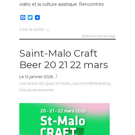
vidéo et la culture asiatique. Rencontres
Facebook
Twitter
Lire la suite
→
Retour en haut de page
Saint-Malo Craft
Beer 20 21 22 mars
Le 12 janvier 2026
/
Les actus du Quai St-Malo
,
Les manifestations
,
Nos événements